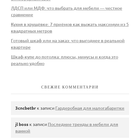
ЛДСП или МДФ: что выбрать для мебели — честное
сравнение
Кухня в хрущёвке: 7 приёмов как выжать максимум из 5
квадратных метров
Готовый шкаф или на заказ: что выгоднее в реальной
квартире
Шкаф-купе до потолка: плюсы, минусы и когда это
реально удобно
СВЕЖИЕ КОММЕНТАРИИ
3cncbetbr
к записи
Гардеробная для малогабаритки
jl boss
к записи
Последние тренды в мебели для
ванной