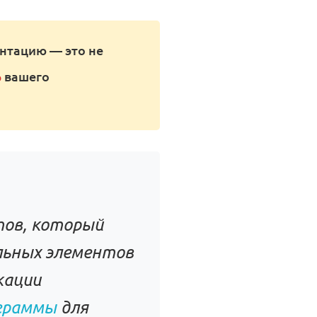
нтацию — это не
%
вашего
тов, который
льных элементов
кации
граммы
для