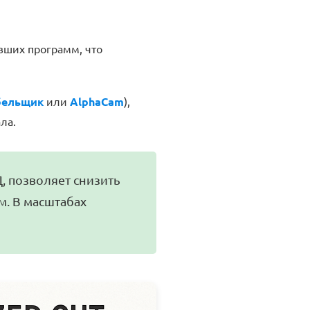
евших программ, что
бельщик
или
AlphaCam
),
ла.
, позволяет снизить
. В масштабах