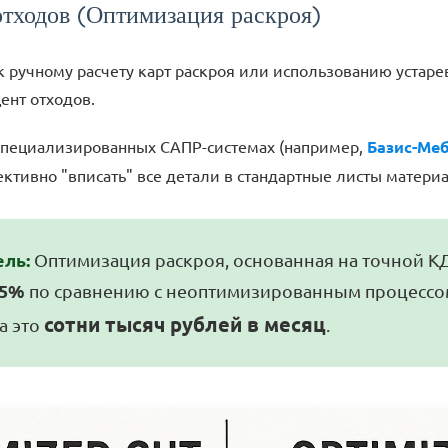
отходов (Оптимизация раскроя)
к ручному расчету карт раскроя или использованию устар
ент отходов.
 специализированных САПР-системах (например,
Базис-Ме
тивно "вписать" все детали в стандартные листы материа
ель:
Оптимизация раскроя, основанная на точной КД
–5%
по сравнению с неоптимизированным процессом
сотни тысяч рублей в месяц
а это
.