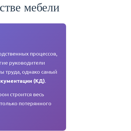
стве мебели
одственных процессов,
огие руководители
ы труда, однако самый
окументации (КД)
.
ром строится весь
 только потерянного