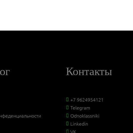
ог
Контакты
+7 9624954121
Telegram
онфеденциальности
Odnoklassniki
Linkedin
VK