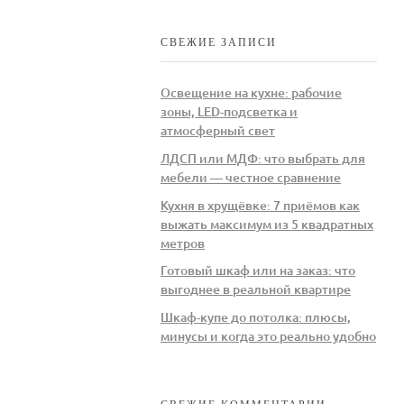
СВЕЖИЕ ЗАПИСИ
Освещение на кухне: рабочие
зоны, LED-подсветка и
атмосферный свет
ЛДСП или МДФ: что выбрать для
мебели — честное сравнение
Кухня в хрущёвке: 7 приёмов как
выжать максимум из 5 квадратных
метров
Готовый шкаф или на заказ: что
выгоднее в реальной квартире
Шкаф-купе до потолка: плюсы,
минусы и когда это реально удобно