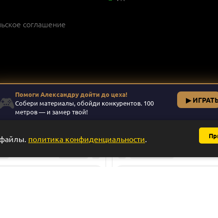
ьское соглашение
Помоги Александру дойти до цеха!
🎮
▶ ИГРАТ
Собери материалы, обойди конкурентов. 100
метров — и замер твой!
афы купе, гардеробные, детские и офисная мебель на заказ в Ставро
Пр
-файлы.
политика конфиденциальности
.