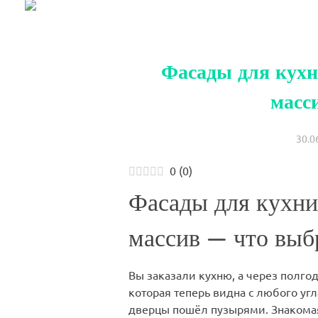
Фасады для кухн
масс
30.0
0
(
0
)
Фасады для кухни:
массив — что выб
Вы заказали кухню, а через полго
которая теперь видна с любого угл
дверцы пошёл пузырями. Знакомая 