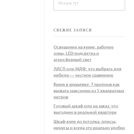
СВЕЖИЕ ЗАПИСИ
Освещение на кухне: рабочие
зоны, LED-подсветка и
атмосферный свет
ЛДСП или МДФ: что выбрать для
мебели — честное сравнение
Кухня в хрущёвке: 7 приёмов как
выжать максимум из 5 квадратных
метров
Готовый шкаф или на заказ: что
выгоднее в реальной квартире
Шкаф-купе до потолка: плюсы,
минусы и когда это реально удобно