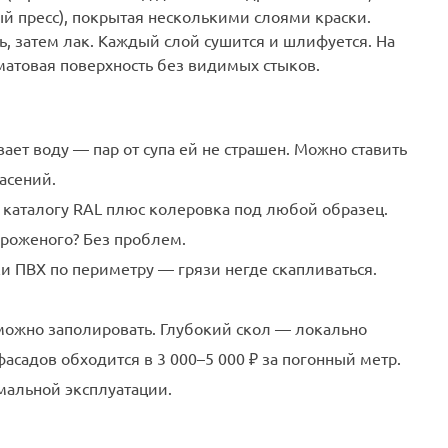
й пресс), покрытая несколькими слоями краски.
ь, затем лак. Каждый слой сушится и шлифуется. На
матовая поверхность без видимых стыков.
ает воду — пар от супа ей не страшен. Можно ставить
асений.
о каталогу RAL плюс колеровка под любой образец.
ороженого? Без проблем.
ки ПВХ по периметру — грязи негде скапливаться.
можно заполировать. Глубокий скол — локально
асадов обходится в 3 000–5 000 ₽ за погонный метр.
мальной эксплуатации.